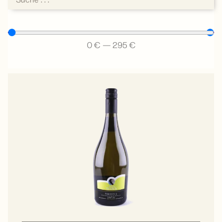
0
€
—
295
€