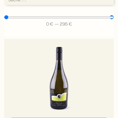
0
€
—
295
€