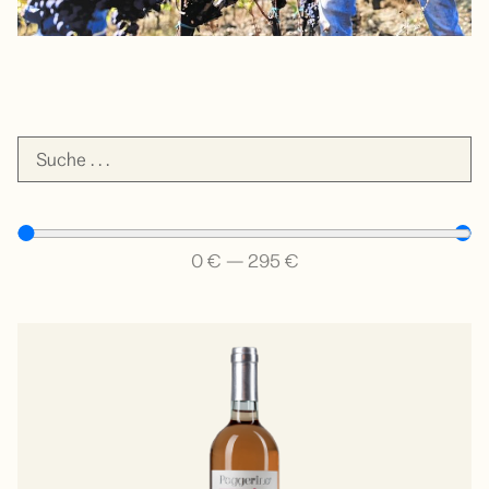
0
€
—
295
€