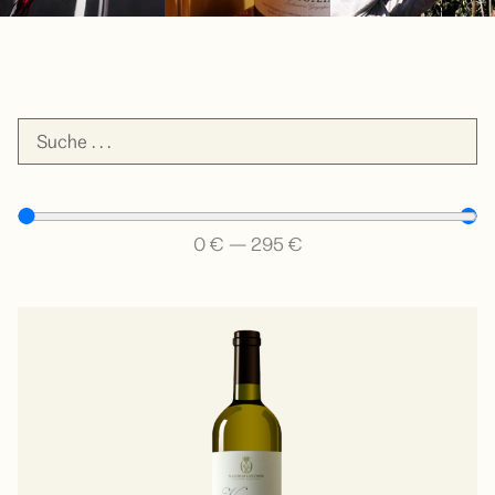
0
€
—
295
€