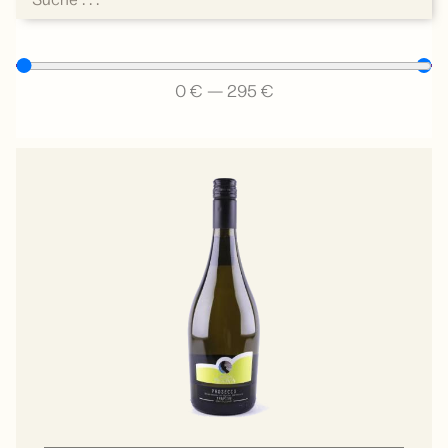
0
€
—
295
€