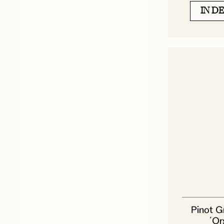
IN D
Pinot G
´Or