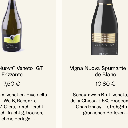
Nuova“ Veneto IGT
Vigna Nuova Spumante 
Frizzante
de Blanc
7,50
€
10,80
€
, Venetien, Rive della
Schaumwein Brut, Veneto,
, Weiß, Rebsorte:
della Chiesa, 95% Prosec
Glera, frisch, leicht-
Chardonnay – strohgelb
ch, fruchtig, trocken,
grünlichen Reflexen...
ehme Perlage,...