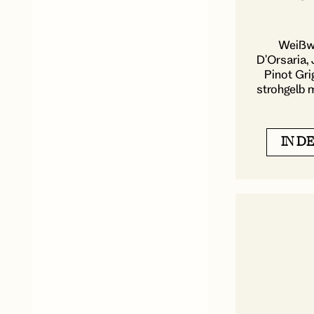
Weißwei
D'Orsaria
Pinot Gri
strohgelb m
IN D