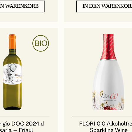
EN WARENKORB
IN DEN WARENKOR
rigio DOC 2024 d
FLORÌ 0.0 Alkoholfre
saria – Friaul
Sparkling Wine