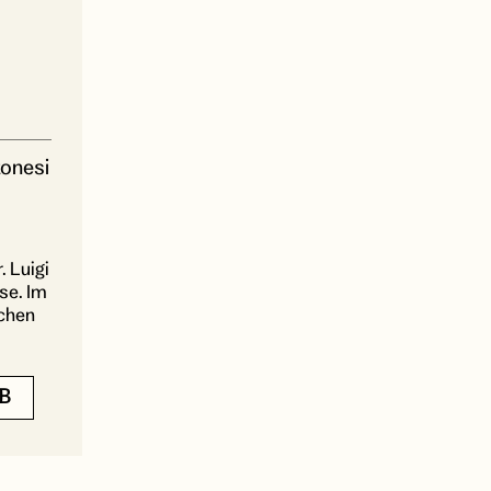
tonesi
 Luigi
se. Im
ichen
B