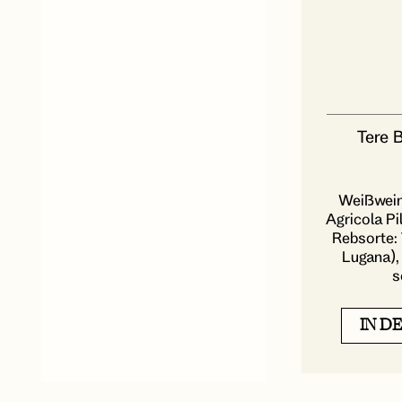
Tere 
Weißwein
Agricola Pi
Rebsorte: 
Lugana), 
s
IN D