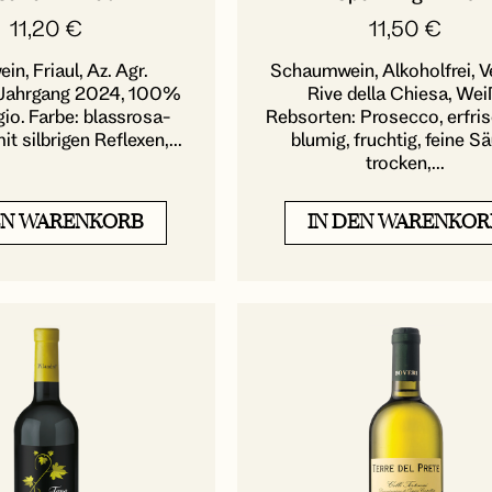
11,20
€
11,50
€
n, Friaul, Az. Agr.
Schaumwein, Alkoholfrei, V
, Jahrgang 2024, 100%
Rive della Chiesa, Wei
gio. Farbe: blassrosa-
Rebsorten: Prosecco, erfri
it silbrigen Reflexen,...
blumig, fruchtig, feine Sä
trocken,...
EN WARENKORB
IN DEN WARENKOR