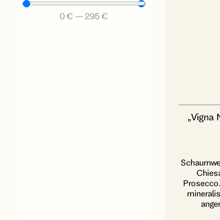
0
€
—
295
€
„Vigna 
Schaumwein
Chiesa
Prosecco/ 
mineralis
angen