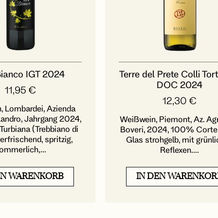
Bianco IGT 2024
Terre del Prete Colli Tor
DOC 2024
11,95
€
12,30
€
, Lombardei, Azienda
landro, Jahrgang 2024,
Weißwein, Piemont, Az. Agr.
Turbiana (Trebbiano di
Boveri, 2024, 100% Corte
erfrischend, spritzig,
Glas strohgelb, mit grünl
ommerlich,...
Reflexen....
EN WARENKORB
IN DEN WARENKOR