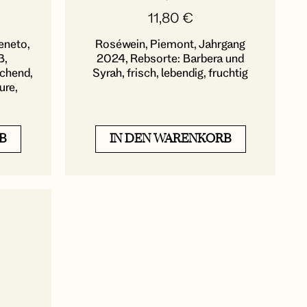
11,80
€
eneto,
Roséwein, Piemont, Jahrgang
ß,
2024, Rebsorte: Barbera und
schend,
Syrah, frisch, lebendig, fruchtig
ure,
B
IN DEN WARENKORB