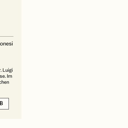
tonesi
 Luigi
se. Im
ichen
B