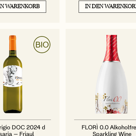
EN WARENKORB
IN DEN WARENKOR
rigio DOC 2024 d
FLORÌ 0.0 Alkoholfre
saria – Friaul
Sparkling Wine