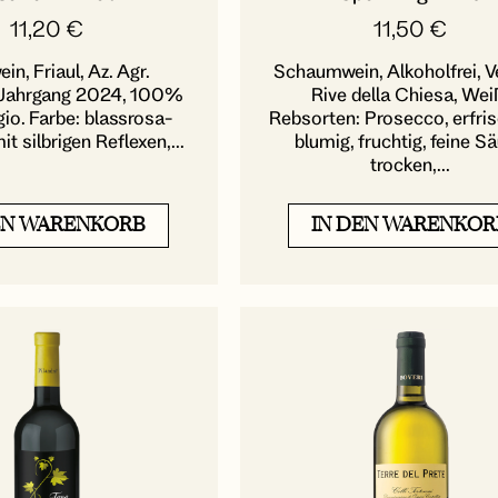
11,20
€
11,50
€
n, Friaul, Az. Agr.
Schaumwein, Alkoholfrei, V
, Jahrgang 2024, 100%
Rive della Chiesa, Wei
gio. Farbe: blassrosa-
Rebsorten: Prosecco, erfri
it silbrigen Reflexen,...
blumig, fruchtig, feine Sä
trocken,...
EN WARENKORB
IN DEN WARENKOR