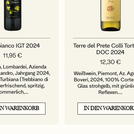
Bianco IGT 2024
Terre del Prete Colli Tor
DOC 2024
11,95
€
12,30
€
, Lombardei, Azienda
landro, Jahrgang 2024,
Weißwein, Piemont, Az. Agr.
Turbiana (Trebbiano di
Boveri, 2024, 100% Corte
erfrischend, spritzig,
Glas strohgelb, mit grünl
ommerlich,...
Reflexen....
EN WARENKORB
IN DEN WARENKOR