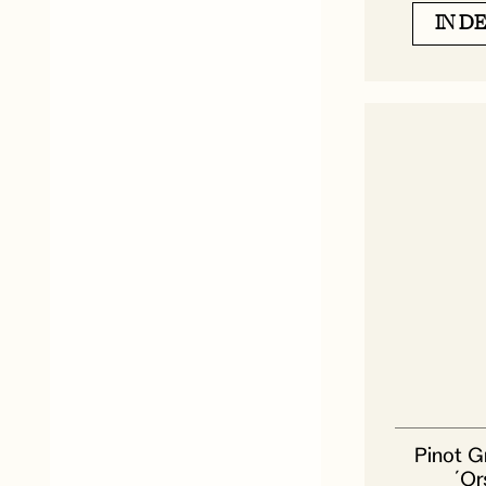
IN D
Pinot G
´Or