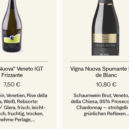
Nuova“ Veneto IGT
Vigna Nuova Spumante 
Frizzante
de Blanc
7,50
€
10,80
€
, Venetien, Rive della
Schaumwein Brut, Veneto,
, Weiß, Rebsorte:
della Chiesa, 95% Prosec
Glera, frisch, leicht-
Chardonnay – strohgelb
ch, fruchtig, trocken,
grünlichen Reflexen...
ehme Perlage,...