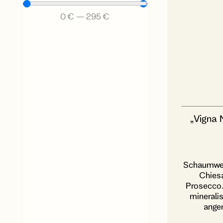
0
€
—
295
€
„Vigna 
Schaumwein
Chiesa
Prosecco/ 
mineralis
angen