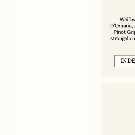
Weißwei
D'Orsaria
Pinot Gri
strohgelb m
IN D