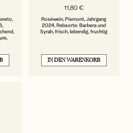
11,80
€
eneto,
Roséwein, Piemont, Jahrgang
ß,
2024, Rebsorte: Barbera und
schend,
Syrah, frisch, lebendig, fruchtig
ure,
B
IN DEN WARENKORB