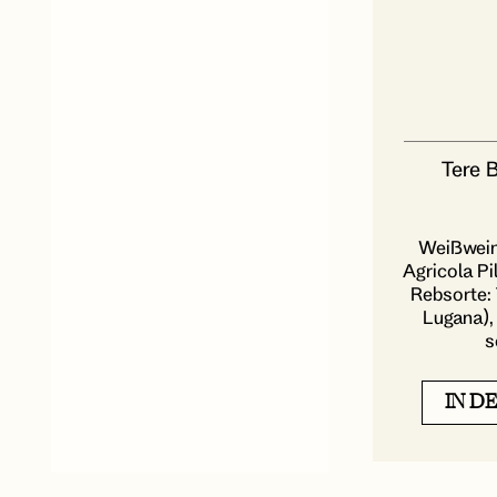
Tere 
Weißwein
Agricola Pi
Rebsorte: 
Lugana), 
s
IN D