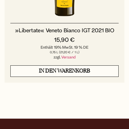
»Libertate« Veneto Bianco IGT 2021 BIO
15,90
€
Enthält 19% MwSt. 19 % DE
0,75 L (
21,20
€
/ 1 L)
zzgl.
Versand
IN DEN WARENKORB