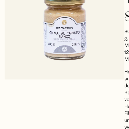
8
g,
Mi
12
M
He
au
de
Ba
v
He
Pi
u
we