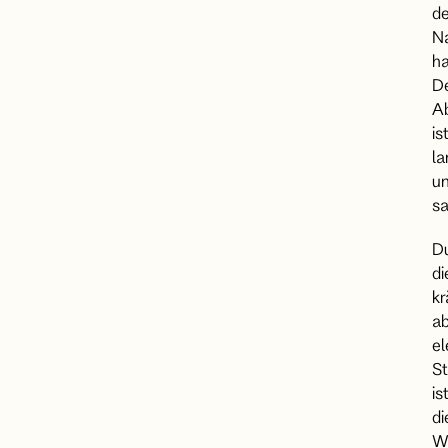
de
N
ha
D
A
is
la
u
sa
D
di
kr
a
el
St
is
di
W