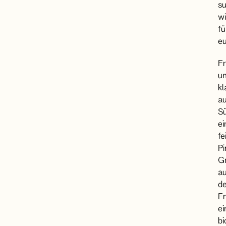
s
wi
fü
eu
Fr
u
kl
a
Sü
ei
fe
Pi
Gr
a
d
Fr
ei
b