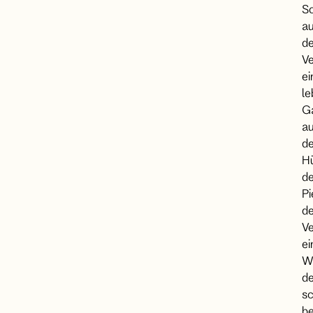
S
a
d
Ve
ei
le
Ga
a
d
H
d
Pi
de
Ve
ei
W
de
s
be