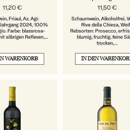
11,20
€
11,50
€
n, Friaul, Az. Agr.
Schaumwein, Alkoholfrei, V
, Jahrgang 2024, 100%
Rive della Chiesa, Wei
gio. Farbe: blassrosa-
Rebsorten: Prosecco, erfri
it silbrigen Reflexen,...
blumig, fruchtig, feine Sä
trocken,...
EN WARENKORB
IN DEN WARENKOR