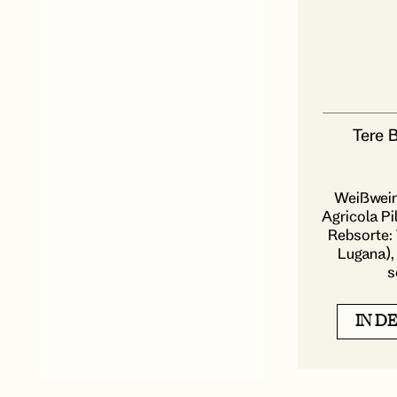
Tere 
Weißwein
Agricola Pi
Rebsorte: 
Lugana), 
s
IN D