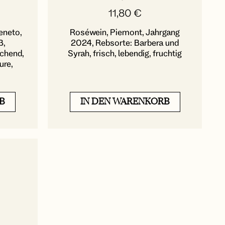
11,80
€
eneto,
Roséwein, Piemont, Jahrgang
ß,
2024, Rebsorte: Barbera und
schend,
Syrah, frisch, lebendig, fruchtig
ure,
B
IN DEN WARENKORB