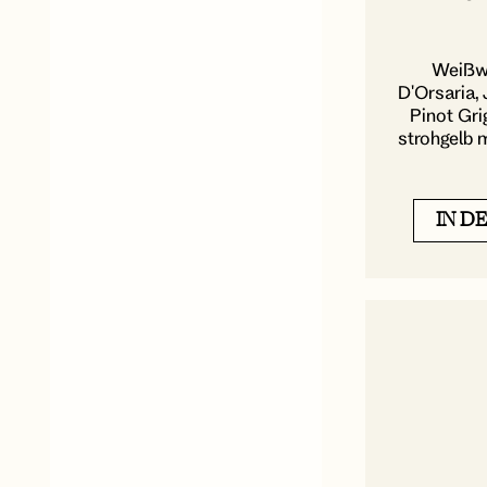
Weißwei
D'Orsaria
Pinot Gri
strohgelb m
IN D