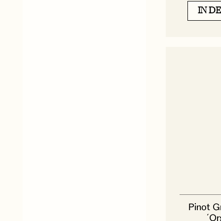
IN D
Pinot G
´Or