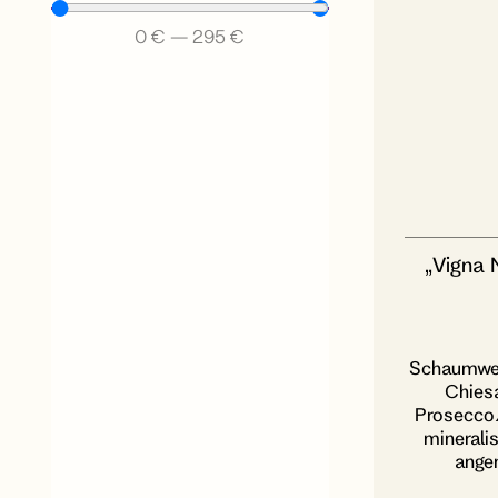
0
€
—
295
€
„Vigna 
Schaumwein
Chiesa
Prosecco/ 
mineralis
angen