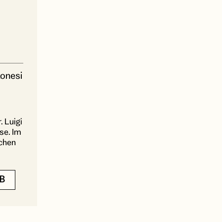
tonesi
 Luigi
se. Im
ichen
B