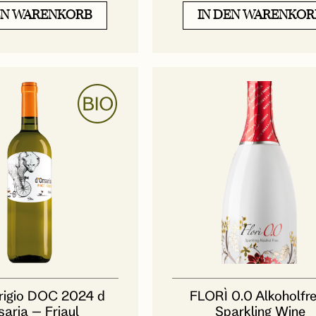
EN WARENKORB
IN DEN WARENKOR
rigio DOC 2024 d
FLORÌ 0.0 Alkoholfre
saria – Friaul
Sparkling Wine