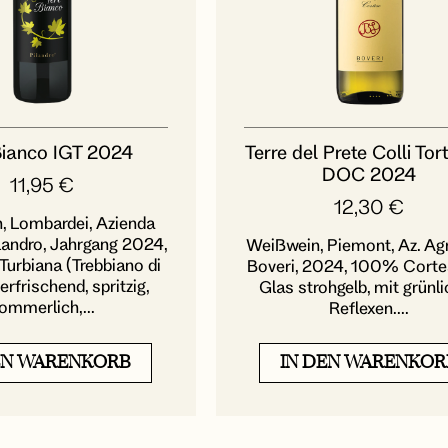
Bianco IGT 2024
Terre del Prete Colli Tor
DOC 2024
11,95
€
12,30
€
, Lombardei, Azienda
landro, Jahrgang 2024,
Weißwein, Piemont, Az. Agr.
Turbiana (Trebbiano di
Boveri, 2024, 100% Corte
erfrischend, spritzig,
Glas strohgelb, mit grünl
ommerlich,...
Reflexen....
EN WARENKORB
IN DEN WARENKOR