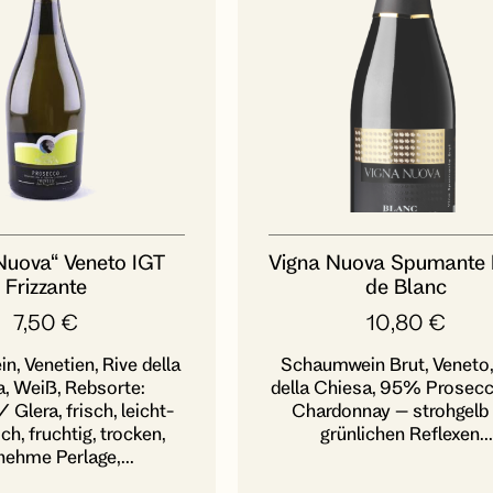
Nuova“ Veneto IGT
Vigna Nuova Spumante 
Frizzante
de Blanc
7,50
€
10,80
€
, Venetien, Rive della
Schaumwein Brut, Veneto,
, Weiß, Rebsorte:
della Chiesa, 95% Prosec
Glera, frisch, leicht-
Chardonnay – strohgelb
ch, fruchtig, trocken,
grünlichen Reflexen...
ehme Perlage,...