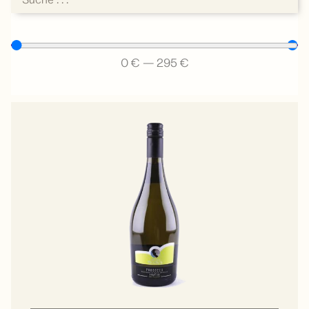
0
€
—
295
€