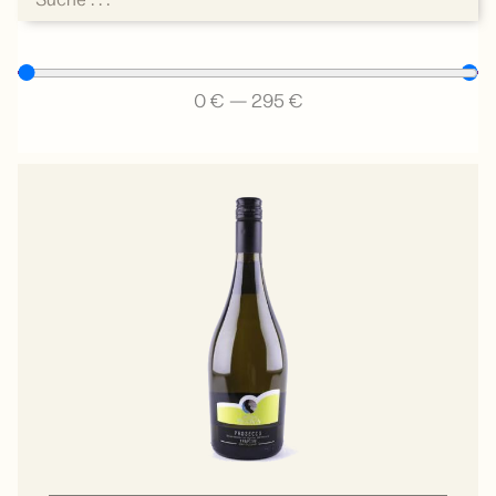
0
€
—
295
€