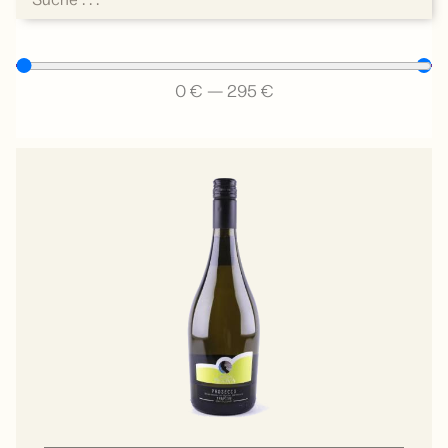
0
€
—
295
€