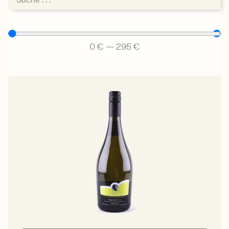
0
€
—
295
€