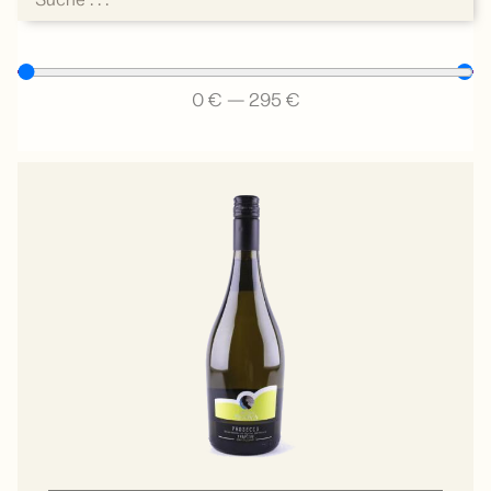
0
€
—
295
€