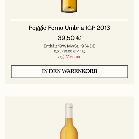
Poggio Forno Umbria IGP 2013
39,50
€
Enthält 19% MwSt. 19 % DE
0,5 L (
79,00
€
/ 1 L)
zzgl.
Versand
IN DEN WARENKORB