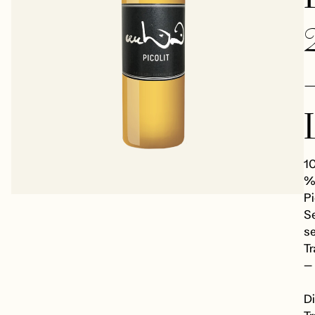
1
Pi
S
se
T
–
D