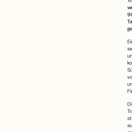
T
w
9
T
ge
Ei
se
u
ko
S
v
un
Fi
Di
T
s
a