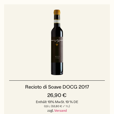
Recioto di Soave DOCG 2017
26,90
€
Enthält 19% MwSt. 19 % DE
0,5 L (
53,80
€
/ 1 L)
zzgl.
Versand