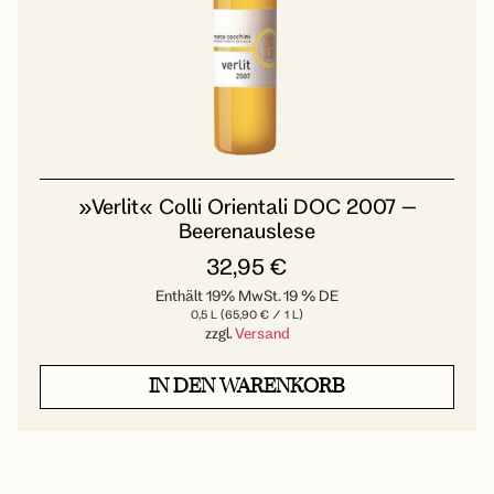
»Verlit« Colli Orientali DOC 2007 –
Beerenauslese
32,95
€
Enthält 19% MwSt. 19 % DE
0,5 L (
65,90
€
/ 1 L)
zzgl.
Versand
IN DEN WARENKORB