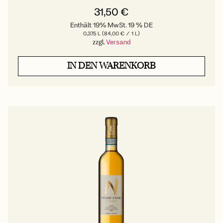
31,50
€
Enthält 19% MwSt. 19 % DE
0,375 L (
84,00
€
/ 1 L)
zzgl.
Versand
IN DEN WARENKORB